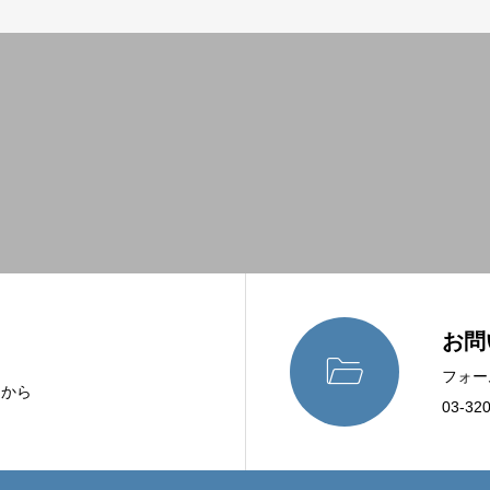
お問

フォー
らから
03-32